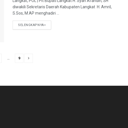
Langkat, POL | Plt Bupati Langkat H. Syah Afandin, SH
diwakili Sekretaris Daerah Kabupaten Langkat H. Amril,
S.Sos, M.AP menghadiri ...
SELENGKAPNYA>
…
9