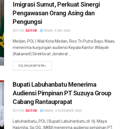
Imigrasi Sumut, Perkuat Sinergi
Pengawasan Orang Asing dan
Pengungsi
EDITOR:
EDITOR
SENIN, 4 MEI 2026
Medan, POL | Wali Kota Medan, Rico Tri Putra Bayu Waas,
menerima kunjungan audiensi Kepala Kantor Wilayah
(Kakanwil) Direktorat Jenderal ...
SELENGKAPNYA>
Bupati Labuhanbatu Menerima
Audiensi Pimpinan PT Suzuya Group
Cabang Rantauprapat
EDITOR:
EDITOR
KAMIS, 4 DESEMBER 2025
Labuhanbatu, POL | Bupati Labuhanbatu dr. Hj. Maya
Hasmita, Sp.OG., MKM menerima audiensi pimpinan PT.