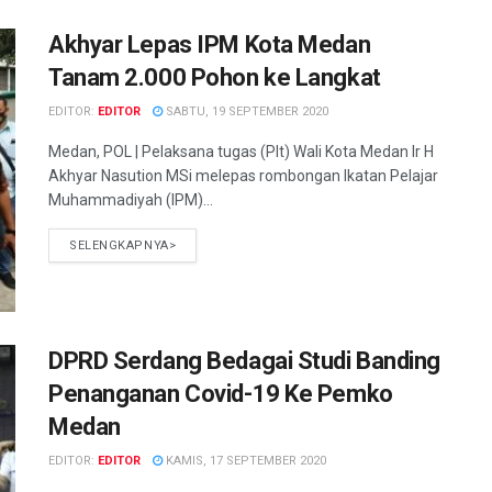
Akhyar Lepas IPM Kota Medan
Tanam 2.000 Pohon ke Langkat
EDITOR:
EDITOR
SABTU, 19 SEPTEMBER 2020
Medan, POL | Pelaksana tugas (Plt) Wali Kota Medan Ir H
Akhyar Nasution MSi melepas rombongan Ikatan Pelajar
Muhammadiyah (IPM)...
SELENGKAPNYA>
DPRD Serdang Bedagai Studi Banding
Penanganan Covid-19 Ke Pemko
Medan
EDITOR:
EDITOR
KAMIS, 17 SEPTEMBER 2020