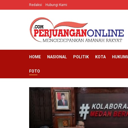
Redaksi
Hubungi Kami
HOME
NASIONAL
POLITIK
KOTA
HUKUM&
FOTO