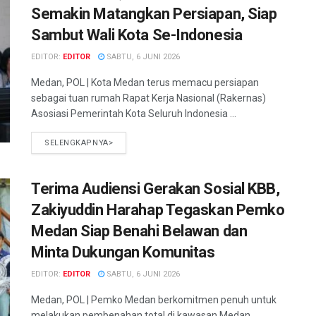
Semakin Matangkan Persiapan, Siap
Sambut Wali Kota Se-Indonesia
EDITOR:
EDITOR
SABTU, 6 JUNI 2026
Medan, POL | Kota Medan terus memacu persiapan
sebagai tuan rumah Rapat Kerja Nasional (Rakernas)
Asosiasi Pemerintah Kota Seluruh Indonesia ...
SELENGKAPNYA>
Terima Audiensi Gerakan Sosial KBB,
Zakiyuddin Harahap Tegaskan Pemko
Medan Siap Benahi Belawan dan
Minta Dukungan Komunitas
EDITOR:
EDITOR
SABTU, 6 JUNI 2026
Medan, POL | Pemko Medan berkomitmen penuh untuk
melakukan pembenahan total di kawasan Medan