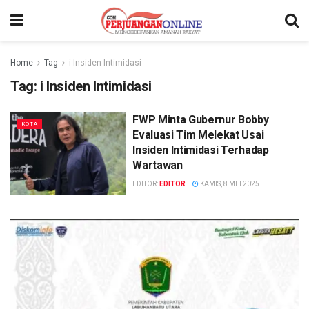
Home
Tag
i Insiden Intimidasi
Tag:
i Insiden Intimidasi
FWP Minta Gubernur Bobby
KOTA
Evaluasi Tim Melekat Usai
Insiden Intimidasi Terhadap
Wartawan
EDITOR:
EDITOR
KAMIS, 8 MEI 2025