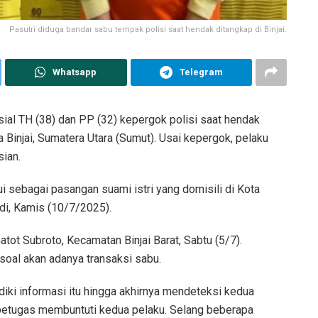
Pasutri diduga bandar sabu tempak polisi saat hendak ditangkap di Binjai.
Whatsapp
Telegram
isial TH (38) dan PP (32) kepergok polisi saat hendak
Binjai, Sumatera Utara (Sumut). Usai kepergok, pelaku
ian.
i sebagai pasangan suami istri yang domisili di Kota
di, Kamis (10/7/2025).
Gatot Subroto, Kecamatan Binjai Barat, Sabtu (5/7).
soal akan adanya transaksi sabu.
iki informasi itu hingga akhirnya mendeteksi kedua
petugas membuntuti kedua pelaku. Selang beberapa