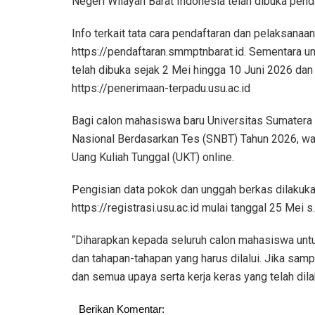
Negeri Wilayah Barat Indonesia telah dibuka pend
Info terkait tata cara pendaftaran dan pelaksanaa
https://pendaftaran.smmptnbarat.id. Sementara u
telah dibuka sejak 2 Mei hingga 10 Juni 2026 da
https://penerimaan-terpadu.usu.ac.id
Bagi calon mahasiswa baru Universitas Sumatera Ut
Nasional Berdasarkan Tes (SNBT) Tahun 2026, waj
Uang Kuliah Tunggal (UKT) online.
Pengisian data pokok dan unggah berkas dilakuka
https://registrasi.usu.ac.id mulai tanggal 25 Mei s
“Diharapkan kepada seluruh calon mahasiswa untu
dan tahapan-tahapan yang harus dilalui. Jika samp
dan semua upaya serta kerja keras yang telah dila
Berikan Komentar: